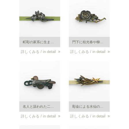
町彫の家系に生まれ、海野勝珉に師事し、加納夏雄の再来と言われた鈴木美彦（１８８４年～１９６９年）作、菖蒲の帯留め。細密画に見られるような、細部に至るまでの緻密な植物描写と、小さく愛らしいものに愛情を注ぐ日本人らしさが生きた逸品。四分一・銀。
門下に桂光春や柳川守平など大正から昭和に活躍した多くの金工を輩出した二代豊川光長（１８５０年～１９２３年）作。牡丹の目貫風帯留め。細部の鏨使いで牡丹の立体感を表現している。四分一・Ｋ１８・銀。
詳しくみる / in detail
詳しくみる / in detail
名人と謳われた二代豊川光長に師事した桂光春（１８７１年～１９６２年）作。鴨車の帯留め。赤銅（しゃくどう）・素銅（すあか）・四分一の胴に象嵌が施されている。銀・Ｋ１８。明治から昭和初期頃。
彫金による水仙の帯留め。小さな花と葉のバランスの意匠が素晴らしい。Ｋ１８・銀。大正から昭和初期。銘は寛盛作。
詳しくみる / in detail
詳しくみる / in detail