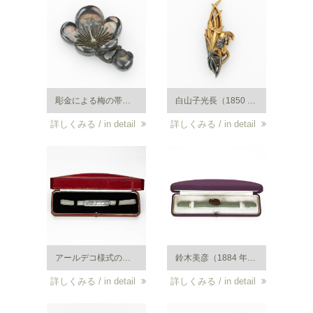
彫金による梅の帯留め。K18・銀。大正から昭和初期。鈴木美彦（1884 年～1969 年）作。
白山子光長（1850 年～1923 年）作。蘭の目貫風帯留め。細密画に見られるような、細部に至るまでの緻密な植物描写と、小さく愛らしいものに愛情を注ぐ日本人らしさが生きた逸品。K18 ・赤銅（しゃくどう）。明治から昭和初期頃。
詳しくみる / in detail
詳しくみる / in detail
アールデコ様式の帯留め。プラチナ・ダイヤ。細工が非常に繊細で当時の職人の技術力の高さをうかがい知る事が出来ます。大正から昭和初期頃。
鈴木美彦（1884 年～1969年）作、松ぼっくりをかたどった帯留め。細密画に見られるような、細部に至るまでの緻密な植物描写と、小さく愛らしいものに愛情を注ぐ日本人らしさが生きた逸品。素銅（すあか）・K18。
詳しくみる / in detail
詳しくみる / in detail