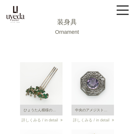
装身具
Ornament
ひょうたん模様の簪（かんざし）。銀・エナメル。明治後期から大正期頃。（縦約 12 ｃｍ）この簪は恐らく初代吉五郎の妻、はなの祖父、平戸細工師だった桑原熊吉作と思われる。注目すべきは、西洋の技術を参考に長崎県平戸で始まった平戸細工が用いられているのが珍しい点である。
中央のアメジストを囲むように平戸細工（銀製細工）が施された帯留めは大正時代の作品。恐らくウエダの刻印が入った作品の中では最古のもの。当時の社名の刻印は漢字。ウエダジュエラー製。
詳しくみる / in detail
詳しくみる / in detail