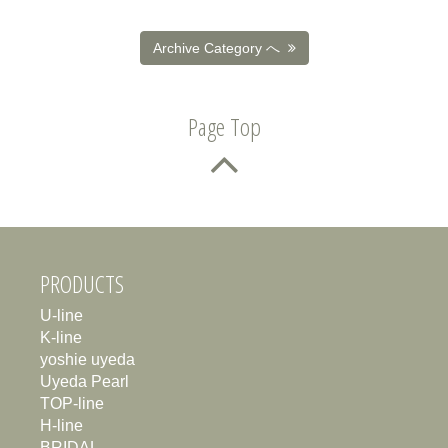
Archive Category へ
Page Top
PRODUCTS
U-line
K-line
yoshie uyeda
Uyeda Pearl
TOP-line
H-line
BRIDAL