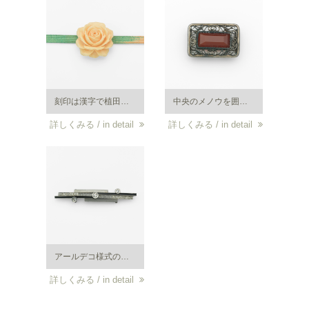
刻印は漢字で植田・純銀。薔薇のサンゴ製帯留め。帯留めとの淡い色合いが優しい雰囲気を与える作品。サンゴの帯留めでウエダ製のものは珍しい。
中央のメノウを囲むように平戸細工（銀製細工）が施された帯留めは大正時代の作品。
詳しくみる / in detail
詳しくみる / in detail
アールデコ様式の帯留め。プラチナ・ダイヤ。大正から昭和初期頃。
詳しくみる / in detail