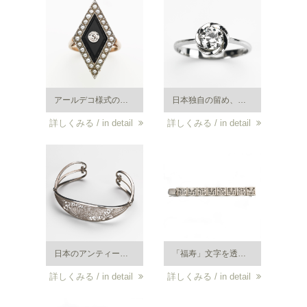
アールデコ様式のリング。プラチナ・金の地金にダイヤ・真珠・オニキスを組み合わせたシャープな印象のダイヤ型リング。大正から昭和初期頃。
日本独自の留め、ねじ梅留めのプラチナ製ダイヤリング。大正期に流行しました。
詳しくみる / in detail
詳しくみる / in detail
日本のアンティークジュエリーでは珍しいブレスレット。平戸細工。銀。明治から大正頃。
「福寿」文字を透かしたブレスレット。進駐軍関係者の滞日記念として作られた銀製のお土産品。昭和 20 年代以降の作。
詳しくみる / in detail
詳しくみる / in detail