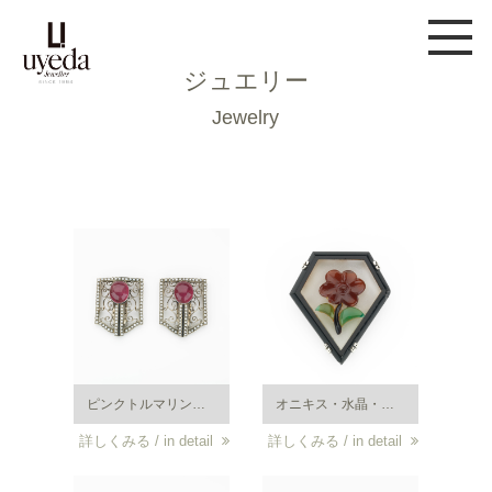
ジュエリー
Jewelry
ピンクトルマリンとベビーパールに、黒いオニキスでアクセントがつけられたアールデコの金製ダブル・クリップブローチ。クリップ式ブローチは昭和 11 年頃に流行した。2 つ合せて襟元に。大正末期から昭和初期の作品。ウエダジュエラー製。
オニキス・水晶・めのうが愛らしいブローチは 1923 年のウエダジュエラー製。かつてイギリス人が購入し、持ち帰ったものをロンドンのオークションで見つけ買い戻した作品。
詳しくみる / in detail
詳しくみる / in detail