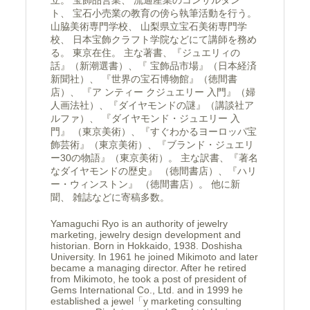
ト、 宝石小売業の教育の傍ら執筆活動を行う。
山脇美術専門学校、 山梨県立宝石美術専門学
校、 日本宝飾クラフト学院などにて講師を務め
る。 東京在住。 主な著書、『ジュエリィの
話』（新潮選書）、『 宝飾品市場』（日本経済
新聞社）、 『世界の宝石博物館』（徳間書
店）、 『ア ンティー クジュエリー 入門』（婦
人画法社）、『ダイヤモンドの謎』（講談社ア
ルファ）、 『ダイヤモンド・ジュエリー 入
門』 （東京美術）、『すぐわかるヨーロッパ宝
飾芸術』（東京美術）、『ブランド・ジュエリ
ー30の物語』（東京美術）。 主な訳書、『著名
なダイヤモンドの歴史』 （徳間書店）、『ハリ
ー・ウィンストン』 （徳間書店）。 他に新
聞、 雑誌などに寄稿多数。
Yamaguchi Ryo is an authority of jewelry
marketing, jewelry design development and
historian. Born in Hokkaido, 1938. Doshisha
University. In 1961 he joined Mikimoto and later
became a managing director. After he retired
from Mikimoto, he took a post of president of
Gems International Co., Ltd. and in 1999 he
established a jewel「y marketing consulting