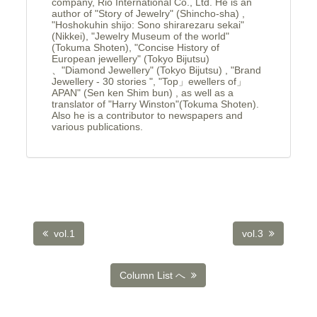
company, Rio International Co., Ltd. He is an
author of "Story of Jewelry" (Shincho-sha) ,
"Hoshokuhin shijo: Sono shirarezaru sekai"
(Nikkei), "Jewelry Museum of the world"
(Tokuma Shoten), "Concise History of
European jewellery" (Tokyo Bijutsu)
、"Diamond Jewellery" (Tokyo Bijutsu) , "Brand
Jewellery - 30 stories ", "Top」ewellers of」
APAN" (Sen ken Shim bun) , as well as a
translator of "Harry Winston"(Tokuma Shoten).
Also he is a contributor to newspapers and
various publications.
vol.1
vol.3
Column List へ