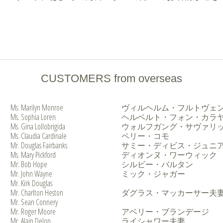
CUSTOMERS from overseas
Ms. Marilyn Monroe
ヴィルヘルム・フルトヴェ
Ms. Sophia Loren
ヘルベルト・フォン・カラ
Ms. Gina Lollobrigida
ウォルフガング・サヴァリ
Ms. Claudia Cardinale
ペリー・コモ
Mr. Douglas Fairbanks
サミー・ディビス・ジュニ
Ms. Mary Pickford
ディオンヌ・ワーウィック
Mr. Bob Hope
シルビー・バルタン
Mr. John Wayne
ミック・ジャガー
Mr. Kirk Douglas
Mr. Charlton Heston
ダグラス・マッカーサー夫
Mr. Sean Connery
Mr. Roger Moore
アベリー・ブランデージ
Mr. Alain Delon
ライシャワー夫妻