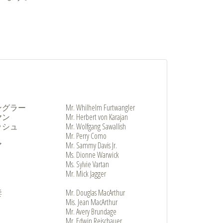
ングラー
Mr. Whilhelm Furtwangler
ヤン
Mr. Herbert von Karajan
ッシュ
Mr. Wolfgang Sawallish
Mr. Perry Como
ア
Mr. Sammy Davis Jr.
Ms. Dionne Warwick
Ms. Sylvie Vartan
Mr. Mick Jagger
妻
Mr. Douglas MacArthur
Mis. Jean MacArthur
Mr. Avery Brundage
Mr. Edwin Reischauer